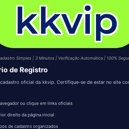
adastro Simples | 3 Minutos | Verificação Automática | 100% Segu
io de Registro
cadastro oficial da kkvip. Certifique-se de estar no site c
avegador ou clique em links oficiais
or direito da página inicial
os de cadastro organizados