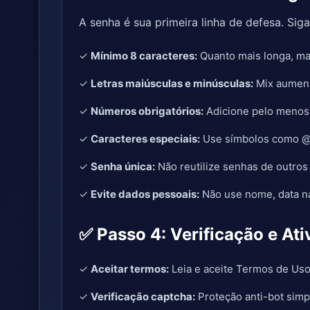
A senha é sua primeira linha de defesa. Si
✓
Mínimo 8 caracteres:
Quanto mais longa, ma
✓
Letras maiúsculas e minúsculas:
Mix aument
✓
Números obrigatórios:
Adicione pelo menos 
✓
Caracteres especiais:
Use símbolos como @, 
✓
Senha única:
Não reutilize senhas de outros 
✓
Evite dados pessoais:
Não use nome, data n
✅ Passo 4: Verificação e At
✓
Aceitar termos:
Leia e aceite Termos de Uso 
✓
Verificação captcha:
Proteção anti-bot simp