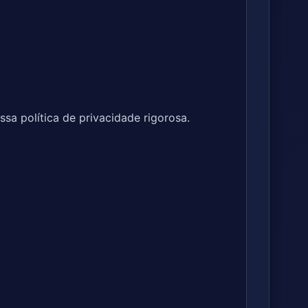
sa política de privacidade rigorosa.