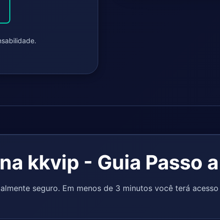
sabilidade.
na kkvip - Guia Passo 
totalmente seguro. Em menos de 3 minutos você terá acesso