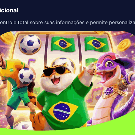
icional
ontrole total sobre suas informações e permite personaliza