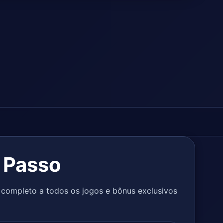
a Passo
 completo a todos os jogos e bônus exclusivos