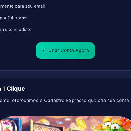
amente para seu email
 por 24 horas)
ra uso imediato
📝 Criar Conta Agora
 1 Clique
nte, oferecemos o Cadastro Expresso que cria sua conta 