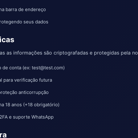
na barra de endereço
protegendo seus dados
icas
s as informações são criptografadas e protegidas pela nos
 de conta (ex:
test@test.com
)
 para verificação futura
proteção anticorrupção
a 18 anos (+18 obrigatório)
 2FA e suporte WhatsApp
ra