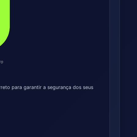
ro
orreto para garantir a segurança dos seus