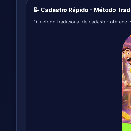
📝 Cadastro Rápido - Método Trad
O método tradicional de cadastro oferece c