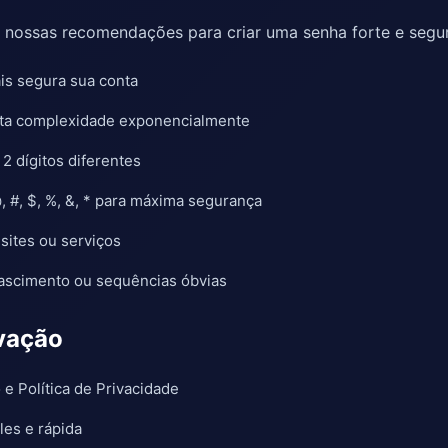
ga nossas recomendações para criar uma senha forte e segu
is segura sua conta
a complexidade exponencialmente
2 dígitos diferentes
#, $, %, &, * para máxima segurança
sites ou serviços
ascimento ou sequências óbvias
ivação
e Política de Privacidade
les e rápida