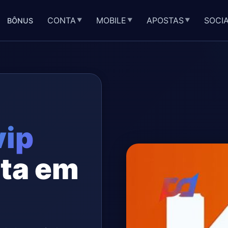
CONTA
MOBILE
APOSTAS
SOCI
BÔNUS
▼
▼
▼
vip
nta em