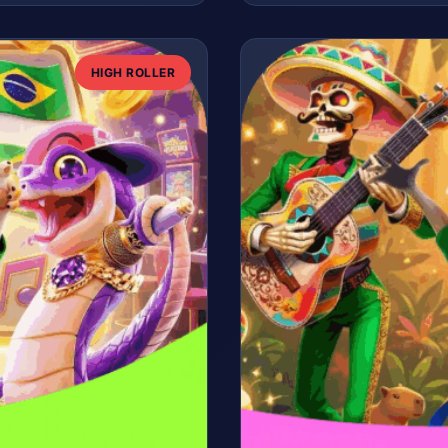
HIGH ROLLER