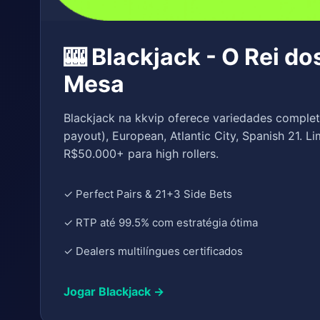
🎰 Blackjack - O Rei d
Mesa
Blackjack na kkvip oferece variedades completa
payout), European, Atlantic City, Spanish 21. L
R$50.000+ para high rollers.
✓ Perfect Pairs & 21+3 Side Bets
✓ RTP até 99.5% com estratégia ótima
✓ Dealers multilíngues certificados
Jogar Blackjack →