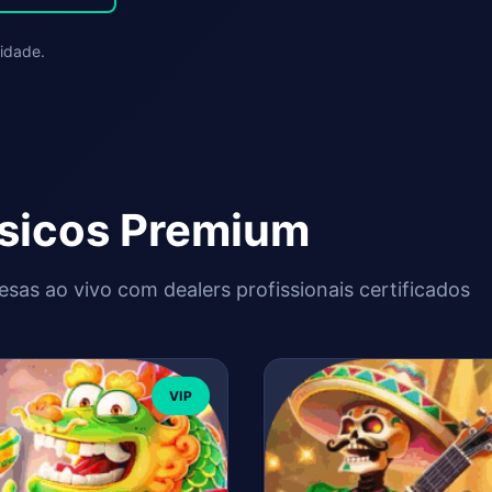
idade.
sicos Premium
sas ao vivo com dealers profissionais certificados
VIP