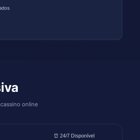
rados
iva
 cassino online
⏰ 24/7 Disponível