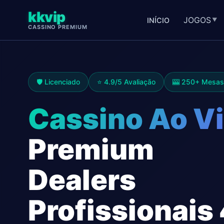
kkvip
JOGOS
INÍCIO
▼
CASSINO PREMIUM
🛡️ Licenciado
⭐ 4.9/5 Avaliação
🎰 250+ Mesas
Cassino Ao V
Premium
Dealers
Profissionais