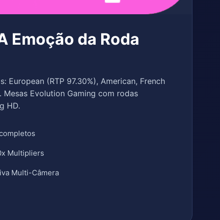
- A Emoção da Roda
ais: European (RTP 97.30%), American, French
. Mesas Evolution Gaming com rodas
ng HD.
 completos
x Multipliers
iva Multi-Câmera