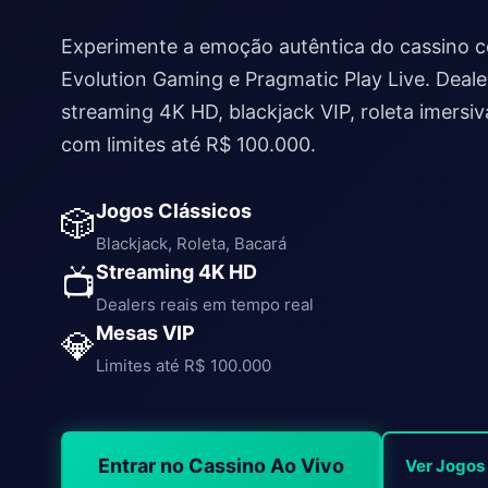
Experimente a emoção autêntica do cassino 
Evolution Gaming e Pragmatic Play Live. Dealer
streaming 4K HD, blackjack VIP, roleta imersiva
com limites até R$ 100.000.
Jogos Clássicos
🎲
Blackjack, Roleta, Bacará
Streaming 4K HD
📺
Dealers reais em tempo real
Mesas VIP
💎
Limites até R$ 100.000
Entrar no Cassino Ao Vivo
Ver Jogos