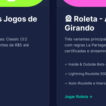
os Jogos de
🎡 Roleta 
Girando
s: Classic (3:2
Três variantes princip
imites de R$5 até
com regras La Partage
certificadas e streami
✓ Inside & Outside Bets
✓ Lightning Roulette 500
✓ Auto-Roulette e Imers
Jogar Roleta →